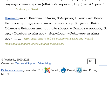
συγχύζω κάποιον ή κάτι («θολοῑ δὲ καρδίαν», Ευρ.) νεοελλ. μσν. 1.
… …
Dictionary of Greek
θολώνω
— και θολαίνω θόλωσα, θολωμένος 1. κάνω κάτι θολό:
Πάτησε στην πηγή και θόλωσε το νερό. 2. αμτβ., γίνομαι θολός:
Θόλωσε η θάλασσα από τον πολύ κόσμο. – Θόλωσε ο ουρανός. 3.
φρ., «Θολώνει το μάτι μου», εξοργίζομαι· «Θολώνουν τα μάτια
μου»,… …
Νέο ερμηνευτικό λεξικό της νεοελληνικής γλώσσας (Новый
толковании словарь современного греческого)
© Academic, 2000-2026
18+
Contact us:
Technical Support
,
Advertising
Dictionaries export
, created on PHP,
Joomla,
Drupal,
WordPress,
MODx.