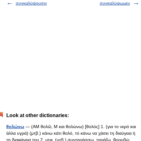
συγκαλύψουσιν
συγκαλύψωμεν
Look at other dictionaries:
θολώνω
— (ΑΜ θολῶ, Μ και θολώνω) [θολός] 1. (για το νερό και
άλλα υγρά) (μτβ.) κάνω κάτι θολό, τό κάνω να χάσει τη διαύγεια ή
τη διαφάνεια του 2. μτφ. (μτβ.) συνταράσσω, ταράζω, θορυβώ,