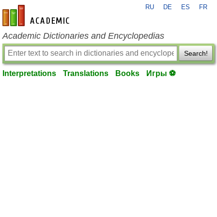
RU
DE
ES
FR
en-academic.com
Academic Dictionaries and Encyclopedias
Search!
Interpretations
Translations
Books
Игры ⚽